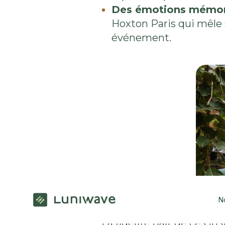
Des émotions mémor
Hoxton Paris qui mêle 
événement.
N
La fidélité naît de ces i